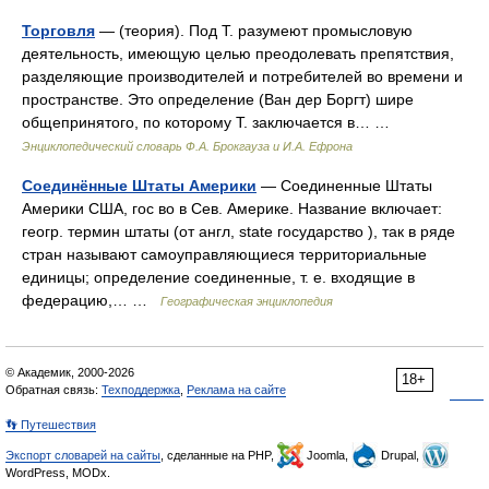
Торговля
— (теория). Под Т. разумеют промысловую
деятельность, имеющую целью преодолевать препятствия,
разделяющие производителей и потребителей во времени и
пространстве. Это определение (Ван дер Боргт) шире
общепринятого, по которому Т. заключается в… …
Энциклопедический словарь Ф.А. Брокгауза и И.А. Ефрона
Соединённые Штаты Америки
— Соединенные Штаты
Америки США, гос во в Сев. Америке. Название включает:
геогр. термин штаты (от англ, state государство ), так в ряде
стран называют самоуправляющиеся территориальные
единицы; определение соединенные, т. е. входящие в
федерацию,… …
Географическая энциклопедия
© Академик, 2000-2026
18+
Обратная связь:
Техподдержка
,
Реклама на сайте
👣 Путешествия
Экспорт словарей на сайты
, сделанные на PHP,
Joomla,
Drupal,
WordPress, MODx.