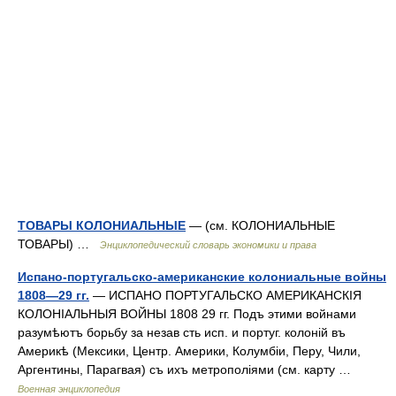
ТОВАРЫ КОЛОНИАЛЬНЫЕ
— (см. КОЛОНИАЛЬНЫЕ
ТОВАРЫ) …
Энциклопедический словарь экономики и права
Испано-португальско-американские колониальные войны
1808—29 гг.
— ИСПАНО ПОРТУГАЛЬСКО АМЕРИКАНСКІЯ
КОЛОНІАЛЬНЫЯ ВОЙНЫ 1808 29 гг. Подъ этими войнами
разумѣютъ борьбу за незав сть исп. и португ. колоній въ
Америкѣ (Мексики, Центр. Америки, Колумбіи, Перу, Чили,
Аргентины, Парагвая) съ ихъ метрополіями (см. карту …
Военная энциклопедия